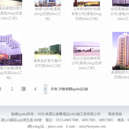
東晶華寶訊電子
南通七彩城(通風
上海青浦怡中紡織
名碩電腦(蘇
通風(fēng)空調
(fēng)空調(diào)工
有限公司(通風(fēng)
公司(通風(fē
(diào)工程)
程)
空調(diào)工程)
(diào)
昆山立益紡織有限
廣東名旺電子廠(中
公司(通風(fēng)空調
央空調(diào)工程)
通八仙城(通風
(diào)工程)
南通物資大
ēng)空調(diào)工
空調(diào
程)
1
2
4
3
共有:26條相關(guān)記錄
版權(quán)所有：2026 南通弘揚機電設(shè)備工程有限公司
郵箱登錄
園區(qū)潤五路188號 電話： 0513-68917888、68917881、68917885 傳真：05
網(wǎng)址：jdnsw.com E-mail： info@honyarn.com