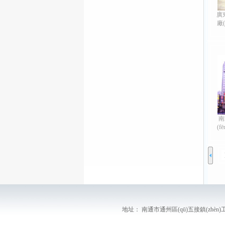
廣
廠(
南
(f
地址： 南通市通州區(qū)五接鎮(zhèn)工業(yè)