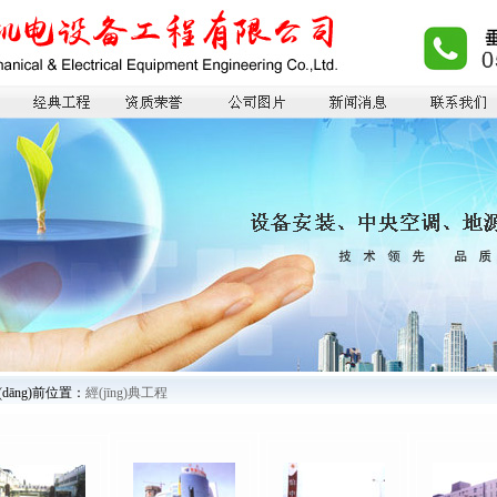
(dāng)前位置：
經(jīng)典工程