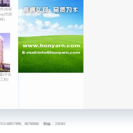
州)有限
ng)空調
工程)
廈(中央
)工程)
13-68917896、86760666 郵編： 226361